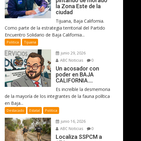
pintando de morado
la Zona Este de la
ciudad
Tijuana, Baja California.
Como parte de la estrategia territorial del Partido
Encuentro Solidario de Baja California...
Politica
Tijuana
junio 29, 2026
ABC Noticias
0
Un acosador con
poder en BAJA
CALIFORNIA….
Es increíble la desmemoria
de la mayoría de los integrantes de la fauna política
en Baja...
Destacado
Estatal
Politica
junio 16, 2026
ABC Noticias
0
Localiza SSPCM a