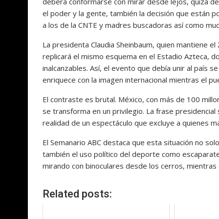
deberá conformarse con mirar desde lejos, quizá de
el poder y la gente, también la decisión que están p
a los de la CNTE y madres buscadoras así como muc
La presidenta Claudia Sheinbaum, quien mantiene el Z
replicará el mismo esquema en el Estadio Azteca, don
inalcanzables. Así, el evento que debía unir al país
enriquece con la imagen internacional mientras el pu
El contraste es brutal. México, con más de 100 mill
se transforma en un privilegio. La frase presidencial 
realidad de un espectáculo que excluye a quienes má
El Semanario ABC destaca que esta situación no solo 
también el uso político del deporte como escaparate. 
mirando con binoculares desde los cerros, mientras e
Related posts: