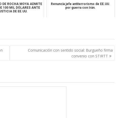
O DE ROCHA MOYA ADMITE
Renuncia jefe antiterrorismo de EE.UU.
E 100 MIL DÓLARES ANTE
por guerra con Irán.
USTICIA DE EE.UU.
en
Comunicación con sentido social: Burgueño firma
convenio con STIRTT