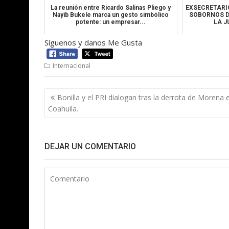
La reunión entre Ricardo Salinas Pliego y
EXSECRETARI
Nayib Bukele marca un gesto simbólico
SOBORNOS D
potente: un empresar...
LA J
Síguenos y danos Me Gusta
Internacional
Navegación
Bonilla y el PRI dialogan tras la derrota de Morena 
de
Coahuila.
entradas
DEJAR UN COMENTARIO