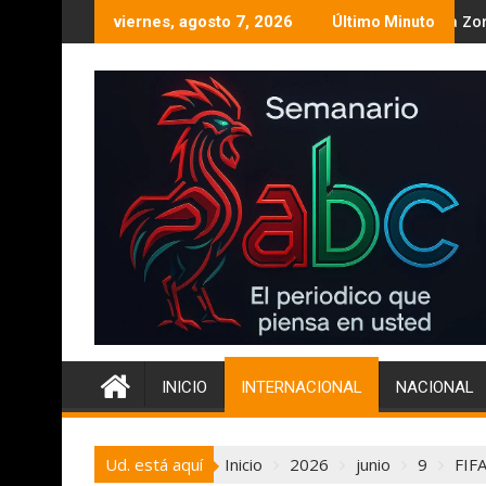
Ir
 el Campeonato Máster de Pista y Campo 2026.
El PESBC, sigue pintando de morado la Zona Este de la ciuda
Un aco
viernes, agosto 7, 2026
Último Minuto
al
contenido
INICIO
INTERNACIONAL
NACIONAL
Ud. está aquí
Inicio
2026
junio
9
FIF