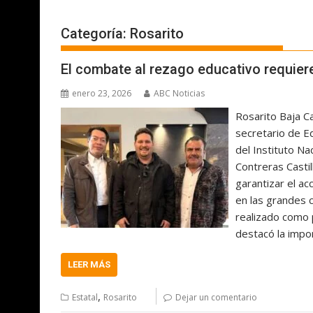
Categoría:
Rosarito
El combate al rezago educativo requier
enero 23, 2026
ABC Noticias
Rosarito Baja Ca
secretario de Ed
del Instituto Na
Contreras Casti
garantizar el ac
en las grandes c
realizado como 
destacó la impo
LEER MÁS
,
Estatal
Rosarito
Dejar un comentario