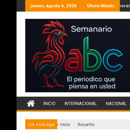
Ir
ional en el Campeonato Máster de Pista y Campo 2026.
El PESBC, sigue pintando de morado la Zona Este de
jueves, agosto 6, 2026
Último Minuto
al
contenido
INICIO
INTERNACIONAL
NACIONAL
Ud. está aquí
Inicio
Rosarito