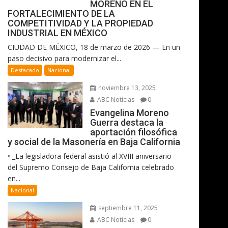
MORENO EN EL
FORTALECIMIENTO DE LA
COMPETITIVIDAD Y LA PROPIEDAD
INDUSTRIAL EN MÉXICO
CIUDAD DE MÉXICO, 18 de marzo de 2026 — En un
paso decisivo para modernizar el...
Destacado
Nacional
noviembre 13, 2025
ABC Noticias
0
Evangelina Moreno
Guerra destaca la
aportación filosófica
y social de la Masonería en Baja California
• _La legisladora federal asistió al XVIII aniversario
del Supremo Consejo de Baja California celebrado
en...
Nacional
septiembre 11, 2025
ABC Noticias
0