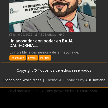
junio 29, 2026
ABC Noticias
0
Un acosador con poder en BAJA
CALIFORNIA….
Es increíble la desmemoria de la mayoría de...
Destacado
Estatal
Politica
Copyright © Todos los derechos reservados
Creado con WordPress
|
Theme: ABC noticias by
ABC noticias
Social media & sharing icons powered by
UltimatelySocial