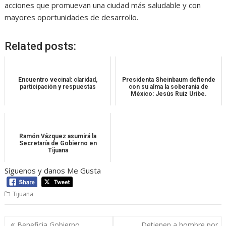
acciones que promuevan una ciudad más saludable y con
mayores oportunidades de desarrollo.
Related posts:
Encuentro vecinal: claridad,
Presidenta Sheinbaum defiende
participación y respuestas
con su alma la soberanía de
México: Jesús Ruiz Uribe.
Ramón Vázquez asumirá la
Secretaría de Gobierno en
Tijuana
Síguenos y danos Me Gusta
Tijuana
Navegación
Beneficia Gobierno
Detienen a hombre por