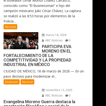
el boxeador Omar Alonso Chávez Carrasco,
conocido como “El Businessman” e hijo del
campeón mexicano Julio César Chávez. La captura
se realizó a las 8:53 horas por elementos de la
Policía...
Nacional
marzo 18, 2026
ABC Noticias
0
PARTICIPA EVA
MORENO EN EL
FORTALECIMIENTO DE LA
COMPETITIVIDAD Y LA PROPIEDAD
INDUSTRIAL EN MÉXICO
CIUDAD DE MÉXICO, 18 de marzo de 2026 — En un
paso decisivo para modernizar el...
Destacado
Nacional
noviembre 13, 2025
ABC Noticias
0
Evangelina Moreno Guerra destaca la