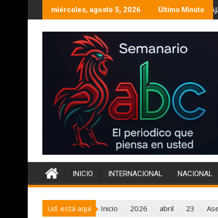
Ir
 Zona Este de la ciudad
Un acosador con poder en BAJA CALIFORNIA….
miércoles, agosto 5, 2026
Último Minuto
al
contenido
INICIO
INTERNACIONAL
NACIONAL
Ud. está aquí
Inicio
2026
abril
23
Ase