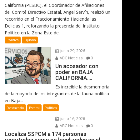
California (PESBC), el Coordinador de Afiliaciones
del Comité Directivo Estatal, Angel Servín, realizó un
recorrido en el Fraccionamiento Hacienda las
Delicias 1, reforzando la presencia del Instituto
Político en la Zona Este de...
Politica
Tijuana
junio 29, 2026
ABC Noticias
0
Un acosador con
poder en BAJA
CALIFORNIA….
Es increíble la desmemoria
de la mayoría de los integrantes de la fauna política
en Baja...
Destacado
Estatal
Politica
junio 16, 2026
ABC Noticias
0
Localiza SSPCM a 174 personas
reportadas como no localizadas en el