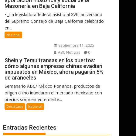
aportación filosófica y social de la
Masonería en Baja California
• _La legisladora federal asistió al XVIII aniversario
del Supremo Consejo de Baja California celebrado
en...
Nacional
septiembre 11, 2025
ABC Noticias
0
Shein y Temu transas en los puertos:
cómo algunas empresas chinas evadían
impuestos en México, ahora pagarán 5%
de aranceles
Semanario ABC/ México Por años, productos de
origen chino inundaron el mercado mexicano con
precios sorprendentemente...
Destacado
Nacional
Entradas Recientes