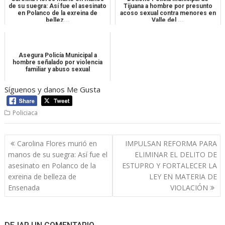
de su suegra: Así fue el asesinato
Tijuana a hombre por presunto
en Polanco de la exreina de
acoso sexual contra menores en
bellez...
Valle del ...
Asegura Policía Municipal a
hombre señalado por violencia
familiar y abuso sexual
Síguenos y danos Me Gusta
Policiaca
Navegación
Carolina Flores murió en
IMPULSAN REFORMA PARA
de
manos de su suegra: Así fue el
ELIMINAR EL DELITO DE
entradas
asesinato en Polanco de la
ESTUPRO Y FORTALECER LA
exreina de belleza de
LEY EN MATERIA DE
Ensenada
VIOLACIÓN